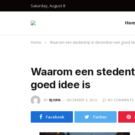
Saturday, August 8
Ho
Home
Waarom een stedentrip in december een goed ide
»
Waarom een stedent
goed idee is
BY
BJORN
DECEMBER 3, 2025
NO COMMENTS
Facebook
Twitter