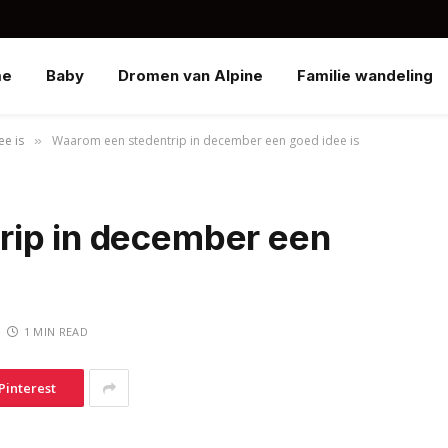
me
Baby
Dromen van Alpine
Familie wandeling
e is
Waarom een stedentrip in december een goed idee is
»
rip in december een
1 MIN READ
Pinterest