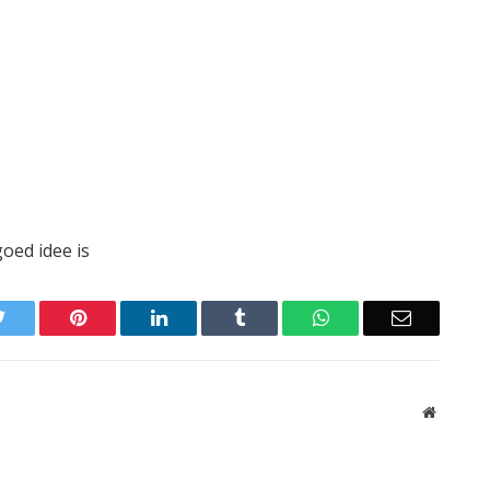
oed idee is
Twitter
Pinterest
LinkedIn
Tumblr
WhatsApp
Email
Website