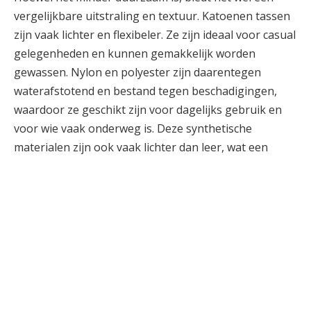
vergelijkbare uitstraling en textuur. Katoenen tassen
zijn vaak lichter en flexibeler. Ze zijn ideaal voor casual
gelegenheden en kunnen gemakkelijk worden
gewassen. Nylon en polyester zijn daarentegen
waterafstotend en bestand tegen beschadigingen,
waardoor ze geschikt zijn voor dagelijks gebruik en
voor wie vaak onderweg is. Deze synthetische
materialen zijn ook vaak lichter dan leer, wat een
voordeel kan zijn als je veel spullen meeneemt. Zijde
en satijn worden vaak gebruikt voor meer formele
tassen. Deze stoffen stralen luxe uit, maar vereisen
wel extra zorg om ze in goede staat te houden. Elk
materiaal biedt unieke eigenschappen die passen bij
verschillende levensstijlen en gelegenheden.
Verschillende stijlen en