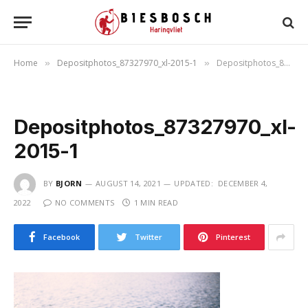
Home
Depositphotos_87327970_xl-2015-1
Depositphotos_87327970_xl-2015-1
»
»
Depositphotos_87327970_xl-
2015-1
BY
BJORN
AUGUST 14, 2021
UPDATED:
DECEMBER 4,
2022
NO COMMENTS
1 MIN READ
Facebook
Twitter
Pinterest