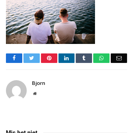
Facebook
Twitter
Pinterest
LinkedIn
Tumblr
WhatsApp
Emai
Bjorn
Website
Mis het niet